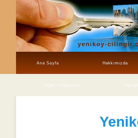
yenikoy-cilingir
Ana Sayfa
Hakkımızda
Diğer Sitelerimiz
İletiş
Yenik