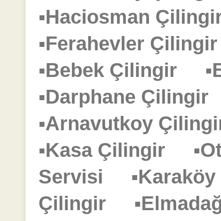
▪Haciosman Çilin
▪Ferahevler Çiling
▪Bebek Çilingir
▪
▪Darphane Çilingi
▪Arnavutkoy Çilin
▪Kasa Çilingir
▪O
Servisi
▪Karaköy
Çilingir
▪Elmadağ