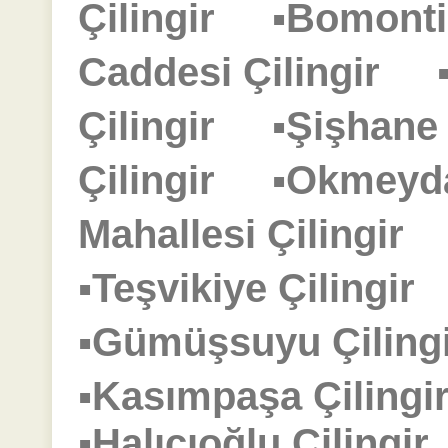
Çilingir
▪Bomonti
Caddesi Çilingir
Çilingir
▪Şişhane
Çilingir
▪Okmeyd
Mahallesi Çilingir
▪Teşvikiye Çilingi
▪Gümüşsuyu Çilin
▪Kasımpaşa Çilin
▪Halıcıoğlu Çiling