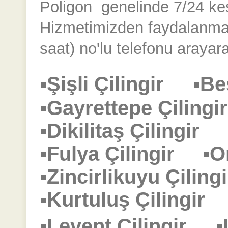
Poligon
genelinde 7/24 kesin
Hizmetimizden faydalanmak
saat) no'lu telefonu arayara
▪Şişli Çilingir
▪Be
▪Gayrettepe Çilin
▪Dikilitaş Çilingir
▪Fulya Çilingir
▪O
▪Zincirlikuyu Çili
▪Kurtuluş Çilingi
▪Levent Çilingir
▪